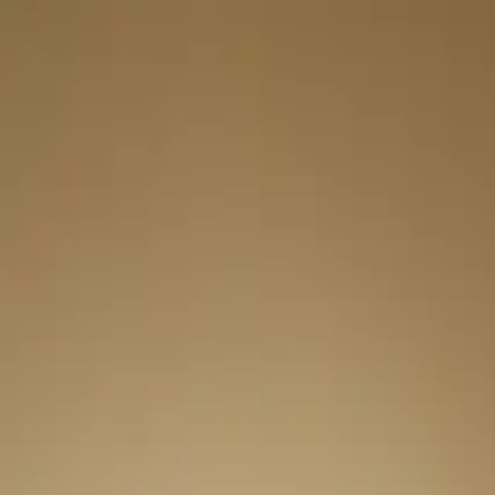
¿Qué es la Quiropráctica?
Encuentra un Quiropráctico
Lista tu Consult
Abrir menú
Inicio
Quiroprácticos
Eibar
Elena Guisasola Iraegui
Elena Guisasola Iraegui
Quiropráctico
✓ Verificado
★
Quiropráctico fundador