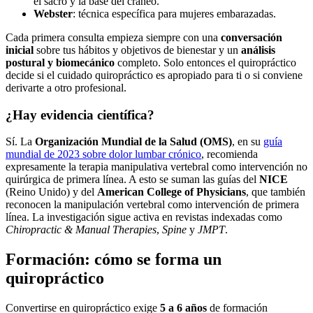
el sacro y la base del cráneo.
Webster
: técnica específica para mujeres embarazadas.
Cada primera consulta empieza siempre con una
conversación
inicial
sobre tus hábitos y objetivos de bienestar y un
análisis
postural y biomecánico
completo. Solo entonces el quiropráctico
decide si el cuidado quiropráctico es apropiado para ti o si conviene
derivarte a otro profesional.
¿Hay evidencia científica?
Sí. La
Organización Mundial de la Salud (OMS)
, en su
guía
mundial de 2023 sobre dolor lumbar crónico
, recomienda
expresamente la terapia manipulativa vertebral como intervención no
quirúrgica de primera línea. A esto se suman las guías del
NICE
(Reino Unido) y del
American College of Physicians
, que también
reconocen la manipulación vertebral como intervención de primera
línea. La investigación sigue activa en revistas indexadas como
Chiropractic & Manual Therapies
,
Spine
y
JMPT
.
Formación: cómo se forma un
quiropráctico
Convertirse en quiropráctico exige
5 a 6 años
de formación