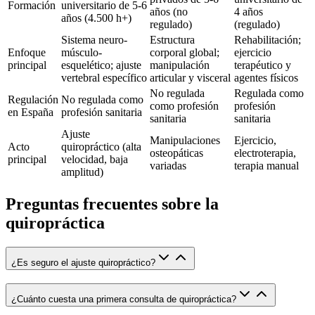
Formación
universitario de 5-6
años (no
4 años
años (4.500 h+)
regulado)
(regulado)
Sistema neuro-
Estructura
Rehabilitación;
Enfoque
músculo-
corporal global;
ejercicio
principal
esquelético; ajuste
manipulación
terapéutico y
vertebral específico
articular y visceral
agentes físicos
No regulada
Regulada como
Regulación
No regulada como
como profesión
profesión
en España
profesión sanitaria
sanitaria
sanitaria
Ajuste
Manipulaciones
Ejercicio,
Acto
quiropráctico (alta
osteopáticas
electroterapia,
principal
velocidad, baja
variadas
terapia manual
amplitud)
Preguntas frecuentes sobre la
quiropráctica
¿Es seguro el ajuste quiropráctico?
¿Cuánto cuesta una primera consulta de quiropráctica?