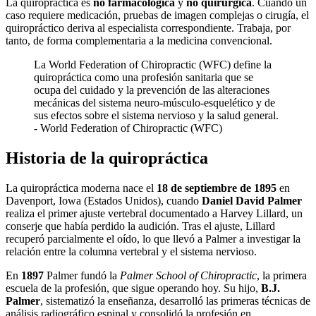
La quiropráctica es
no farmacológica
y
no quirúrgica
. Cuando un
caso requiere medicación, pruebas de imagen complejas o cirugía, el
quiropráctico deriva al especialista correspondiente. Trabaja, por
tanto, de forma complementaria a la medicina convencional.
La World Federation of Chiropractic (WFC) define la
quiropráctica como una profesión sanitaria que se
ocupa del cuidado y la prevención de las alteraciones
mecánicas del sistema neuro-músculo-esquelético y de
sus efectos sobre el sistema nervioso y la salud general.
- World Federation of Chiropractic (WFC)
Historia de la quiropráctica
La quiropráctica moderna nace el
18 de septiembre de 1895
en
Davenport, Iowa (Estados Unidos), cuando
Daniel David Palmer
realiza el primer ajuste vertebral documentado a Harvey Lillard, un
conserje que había perdido la audición. Tras el ajuste, Lillard
recuperó parcialmente el oído, lo que llevó a Palmer a investigar la
relación entre la columna vertebral y el sistema nervioso.
En
1897
Palmer fundó la
Palmer School of Chiropractic
, la primera
escuela de la profesión, que sigue operando hoy. Su hijo,
B.J.
Palmer
, sistematizó la enseñanza, desarrolló las primeras técnicas de
análisis radiográfico espinal y consolidó la profesión en