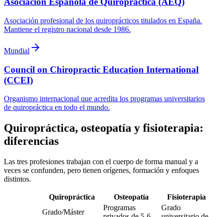
Asociación Española de Quiropráctica (AEQ)
Asociación profesional de los quiroprácticos titulados en España.
Mantiene el registro nacional desde 1986.
Mundial
Council on Chiropractic Education International
(CCEI)
Organismo internacional que acredita los programas universitarios
de quiropráctica en todo el mundo.
Quiropráctica, osteopatía y fisioterapia:
diferencias
Las tres profesiones trabajan con el cuerpo de forma manual y a
veces se confunden, pero tienen orígenes, formación y enfoques
distintos.
Quiropráctica
Osteopatía
Fisioterapia
Programas
Grado
Grado/Máster
privados de 5-6
universitario de