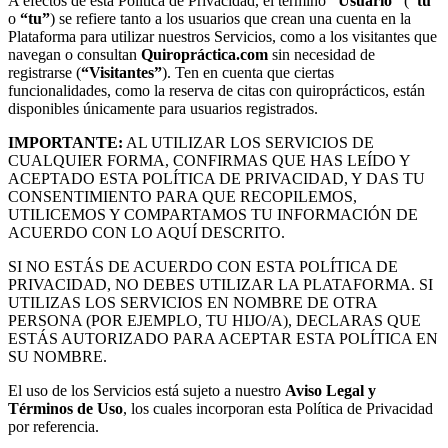
A efectos de esta Política de Privacidad, el término
“Usuario”
(
“tú”
o
“tu”
) se refiere tanto a los usuarios que crean una cuenta en la
Plataforma para utilizar nuestros Servicios, como a los visitantes que
navegan o consultan
Quiropráctica.com
sin necesidad de
registrarse (
“Visitantes”
). Ten en cuenta que ciertas
funcionalidades, como la reserva de citas con quiroprácticos, están
disponibles únicamente para usuarios registrados.
IMPORTANTE:
AL UTILIZAR LOS SERVICIOS DE
CUALQUIER FORMA, CONFIRMAS QUE HAS LEÍDO Y
ACEPTADO ESTA POLÍTICA DE PRIVACIDAD, Y DAS TU
CONSENTIMIENTO PARA QUE RECOPILEMOS,
UTILICEMOS Y COMPARTAMOS TU INFORMACIÓN DE
ACUERDO CON LO AQUÍ DESCRITO.
SI NO ESTÁS DE ACUERDO CON ESTA POLÍTICA DE
PRIVACIDAD, NO DEBES UTILIZAR LA PLATAFORMA. SI
UTILIZAS LOS SERVICIOS EN NOMBRE DE OTRA
PERSONA (POR EJEMPLO, TU HIJO/A), DECLARAS QUE
ESTÁS AUTORIZADO PARA ACEPTAR ESTA POLÍTICA EN
SU NOMBRE.
El uso de los Servicios está sujeto a nuestro
Aviso Legal y
Términos de Uso
, los cuales incorporan esta Política de Privacidad
por referencia.