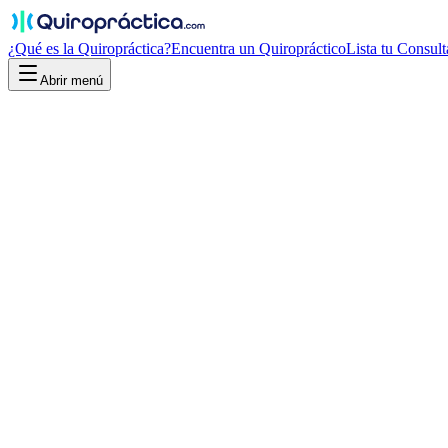
¿Qué es la Quiropráctica?
Encuentra un Quiropráctico
Lista tu Consult
Abrir menú