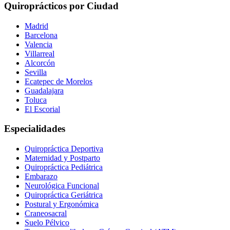
Quiroprácticos por Ciudad
Madrid
Barcelona
Valencia
Villarreal
Alcorcón
Sevilla
Ecatepec de Morelos
Guadalajara
Toluca
El Escorial
Especialidades
Quiropráctica Deportiva
Maternidad y Postparto
Quiropráctica Pediátrica
Embarazo
Neurológica Funcional
Quiropráctica Geriátrica
Postural y Ergonómica
Craneosacral
Suelo Pélvico