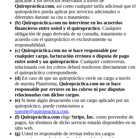
aplicable a los servicios reservados a través de
Quiropráctica.com
, así como cualquier tarifa adicional que el
quiropráctico pueda aplicar por servicios adicionales o
diferentes durante su cita o tratamiento.
(b)
Quiropráctica.com no interviene en los acuerdos
financieros entre usted y el quiropráctico
. Cualquier
obligación de pago derivada de su consulta, tratamiento o
acuerdo con el quiropráctico es exclusivamente su
responsabilidad.
(c)
Quiropráctica.com no se hace responsable por
cualquier cargo, facturación errónea o disputa de pago
entre usted y un quiropráctico
. Cualquier controversia
relacionada con los cobros deberá resolverse directamente con
el quiropráctico correspondiente.
(d)
En caso de que un quiropráctico envíe un cargo a través
de nuestra Plataforma,
Quiropráctica.com no se hace
responsable por errores en los cobros ni por disputas
relacionadas con dichos cargos
.
(e)
Si tiene algún desacuerdo con un cargo aplicado por un
quiropráctico, puede contactarnos a
soporte@quiropractica.com
.
(f)
Quiropráctica.com
elige
Stripe, Inc.
como proveedor de
pagos, los términos de dicho servicio estarán disponibles en su
sitio web.
(g)
Usted es responsable de revisar todos los cargos