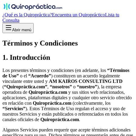
¿Qué es la Quiropráctica?
Encuentra un Quiropráctico
Lista tu
Consulta
Abrir menú
Términos y Condiciones
1. Introducción
Los presentes términos y condiciones (en adelante, los
“Términos
de Uso”
o el
“Acuerdo”
) constituyen un acuerdo legalmente
vinculante entre usted y
AM KAIROS CONSULTING LTD
(
“Quiropráctica.com”
,
“nosotros”
o
“nuestro”
), la empresa
operadora de
Quiropráctica.com
y sus sitios web relacionados,
aplicaciones, plataformas digitales y cualquier otro servicio ofrecido
en relación con
Quiropráctica.com
(colectivamente, los
“Servicios”
). Estos Términos de Uso regulan el acceso y uso de
nuestros Servicios y están publicados o referenciados en todos los
canales oficiales de
Quiropráctica.com
.
Algunos Servicios pueden requerir que acepte términos adicionales
específicos para su uso. Dichos términos se presentarán antes de que