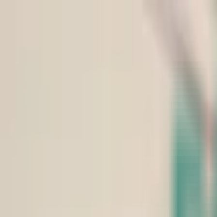
¿Qué es la Quiropráctica?
Encuentra un Quiropráctico
Lista tu Consult
Abrir menú
Inicio
Quiroprácticos
Santa Maria de Palautordera
Cristina Elena Egea
Cristina Elena Egea
Quiropráctico
✓ Verificado