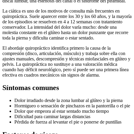
discal lumbar, una estenosis del canal o el síndrome del piramidal.
La ciática es uno de los motivos de consulta más frecuentes en
quiropráctica. Suele aparecer entre los 30 y los 60 años, y la mayoría
de los episodios se resuelven en 4 a 12 semanas con tratamiento
conservador. La intensidad del dolor varía mucho: desde una
molestia constante en el glúteo hasta un dolor punzante que recorre
toda la pierna y dificulta caminar o estar sentado.
El abordaje quiropráctico identifica primero la causa de la
compresión (disco, articulación, músculo) y trabaja sobre ella con
ajustes manuales, descompresión y técnicas miofasciales en glúteo y
pelvis. La quiropráctica no sustituye a una valoración médica
cuando hay déficit neurológico, pero sí puede ser una primera línea
efectiva en cuadros mecánicos sin signos de alarma.
Síntomas comunes
Dolor irradiado desde la zona lumbar al glúteo y la pierna
Hormigueo o sensación de pinchazos en la pantorrilla o el pie
Dolor que empeora al estar sentado mucho tiempo
Dificultad para caminar largas distancias
Pérdida de fuerza al levantar el pie o ponerse de puntillas