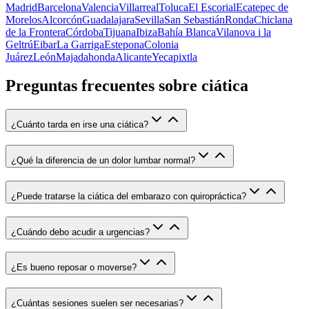
Madrid
Barcelona
Valencia
Villarreal
Toluca
El Escorial
Ecatepec de
Morelos
Alcorcón
Guadalajara
Sevilla
San Sebastián
Ronda
Chiclana
de la Frontera
Córdoba
Tijuana
Ibiza
Bahía Blanca
Vilanova i la
Geltrú
Eibar
La Garriga
Estepona
Colonia
Juárez
León
Majadahonda
Alicante
Yecapixtla
Preguntas frecuentes sobre ciática
¿Cuánto tarda en irse una ciática?
¿Qué la diferencia de un dolor lumbar normal?
¿Puede tratarse la ciática del embarazo con quiropráctica?
¿Cuándo debo acudir a urgencias?
¿Es bueno reposar o moverse?
¿Cuántas sesiones suelen ser necesarias?