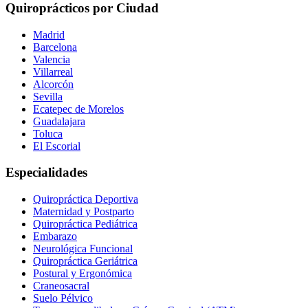
Quiroprácticos por Ciudad
Madrid
Barcelona
Valencia
Villarreal
Alcorcón
Sevilla
Ecatepec de Morelos
Guadalajara
Toluca
El Escorial
Especialidades
Quiropráctica Deportiva
Maternidad y Postparto
Quiropráctica Pediátrica
Embarazo
Neurológica Funcional
Quiropráctica Geriátrica
Postural y Ergonómica
Craneosacral
Suelo Pélvico