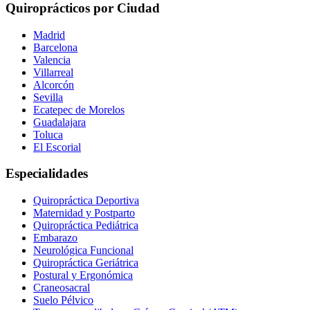
Quiroprácticos por Ciudad
Madrid
Barcelona
Valencia
Villarreal
Alcorcón
Sevilla
Ecatepec de Morelos
Guadalajara
Toluca
El Escorial
Especialidades
Quiropráctica Deportiva
Maternidad y Postparto
Quiropráctica Pediátrica
Embarazo
Neurológica Funcional
Quiropráctica Geriátrica
Postural y Ergonómica
Craneosacral
Suelo Pélvico