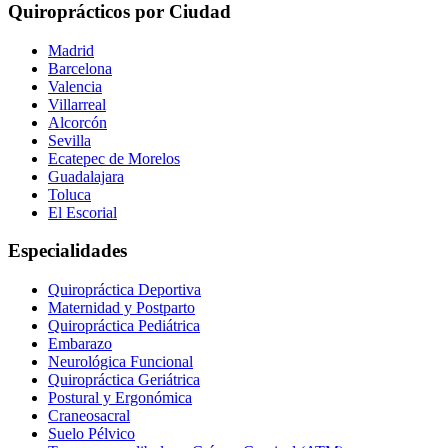
Quiroprácticos por Ciudad
Madrid
Barcelona
Valencia
Villarreal
Alcorcón
Sevilla
Ecatepec de Morelos
Guadalajara
Toluca
El Escorial
Especialidades
Quiropráctica Deportiva
Maternidad y Postparto
Quiropráctica Pediátrica
Embarazo
Neurológica Funcional
Quiropráctica Geriátrica
Postural y Ergonómica
Craneosacral
Suelo Pélvico