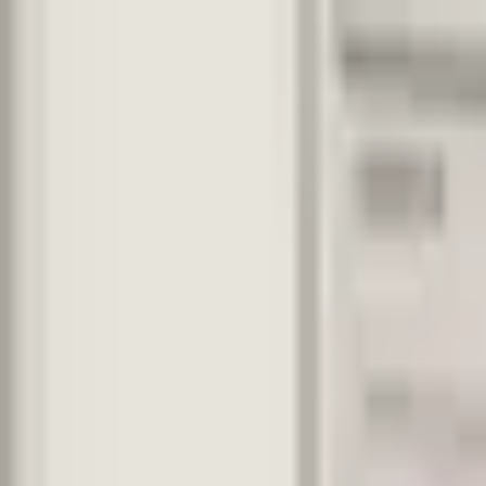
¿Qué es la Quiropráctica?
Encuentra un Quiropráctico
Lista tu Consult
Abrir menú
Inicio
Quiroprácticos
Chiclana de la Frontera
Espacio Quiropráctico Chiclana
Espacio Quiropráctico Chiclana
Clínica Quiropráctica