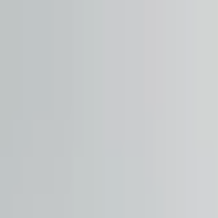
¿Qué es la Quiropráctica?
Encuentra un Quiropráctico
Lista tu Consult
Abrir menú
Inicio
Quiroprácticos
Barcelona
Quiropràctica Catalunya
Quiropràctica Catalunya
Clínica Quiropráctica