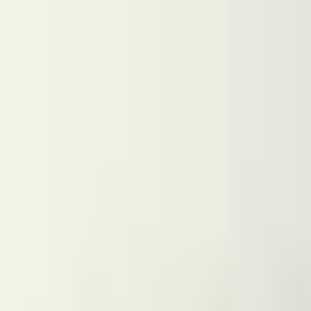
¿Qué es la Quiropráctica?
Encuentra un Quiropráctico
Lista tu Consult
Abrir menú
Inicio
Quiroprácticos
Villarreal
Alexandre Murat
Alexandre Murat
Quiropráctico
✓ Verificado
★
Quiropráctico fundador