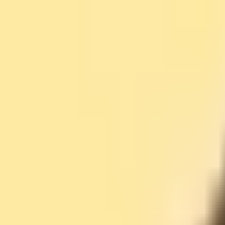
¿Qué es la Quiropráctica?
Encuentra un Quiropráctico
Lista tu Consult
Abrir menú
Inicio
Quiroprácticos
Barcelona
Naomi Jagiello
Naomi Jagiello
Quiropráctico
✓ Verificado