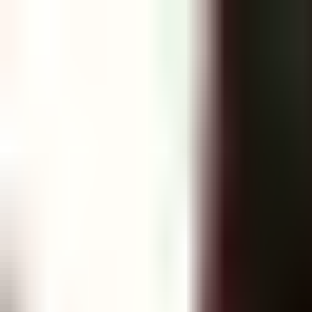
¿Qué es la Quiropráctica?
Encuentra un Quiropráctico
Lista tu Consult
Abrir menú
Inicio
Quiroprácticos
Barcelona
Samuel Higgs
Samuel Higgs
Quiropráctico
✓ Verificado