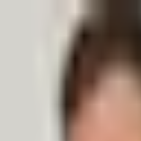
¿Qué es la Quiropráctica?
Encuentra un Quiropráctico
Lista tu Consult
Abrir menú
Inicio
Quiroprácticos
Barcelona
Esther Fernández
Esther Fernández
Quiropráctico
✓ Verificado