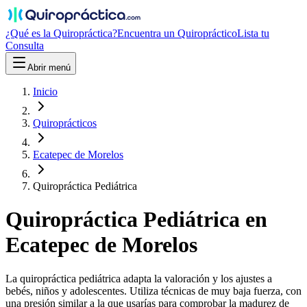
¿Qué es la Quiropráctica?
Encuentra un Quiropráctico
Lista tu
Consulta
Abrir menú
Inicio
Quiroprácticos
Ecatepec de Morelos
Quiropráctica Pediátrica
Quiropráctica
Pediátrica
en
Ecatepec de Morelos
La quiropráctica pediátrica adapta la valoración y los ajustes a
bebés, niños y adolescentes. Utiliza técnicas de muy baja fuerza, con
una presión similar a la que usarías para comprobar la madurez de