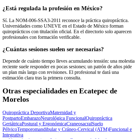
¿Está regulada la profesión en México?
Sí. La NOM-006-SSA3-2011 reconoce la práctica quiropráctica.
Universidades como UNEVE en el Estado de México forman
quiroprácticos con titulación oficial. En el directorio solo aparecen
profesionales con formación verificable.
¿Cuántas sesiones suelen ser necesarias?
Depende de cuánto tiempo lleves acumulando tensión: una molestia
reciente suele responder en pocas sesiones; un patrón de años pide
un plan más largo con revisiones. El profesional te dará una
estimación clara tras la primera consulta.
Otras especialidades en
Ecatepec de
Morelos
Quiropráctica Deportiva
Maternidad y
Postparto
Embarazo
Neurológica Funcional
Quiropráctica
Geriátrica
Postural y Ergonómica
Craneosacral
Suelo
Pélvico
Temporomandibular y Cráneo-Cervical (ATM)
Funcional e
Integrativa