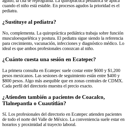
agudo, la cita se reprograma. La quiropráctica pediátrica se aplica
cuando el niño está estable. En procesos agudos la prioridad es el
pediatra.
¿Sustituye al pediatra?
No, complementa. La quiropráctica pediátrica trabaja sobre función
musculoesquelética y postura. El pediatra sigue siendo la referencia
para crecimiento, vacunación, infecciones y diagnóstico médico. Lo
ideal es que ambos profesionales conozcan al niño.
¿Cuánto cuesta una sesión en Ecatepec?
La primera consulta en Ecatepec suele costar entre $600 y $1,200
pesos mexicanos. Las sesiones de seguimiento están entre $400 y
$800 pesos. Algo más asequible que en zonas centrales de CDMX.
Cada perfil del directorio muestra el precio exacto.
¿Atienden también a pacientes de Coacalco,
Tlalnepantla o Cuautitlán?
Sí. Los profesionales del directorio en Ecatepec atienden pacientes
de todo el norte del Valle de México. La conveniencia suele estar en
horarios y proximidad al trayecto laboral.