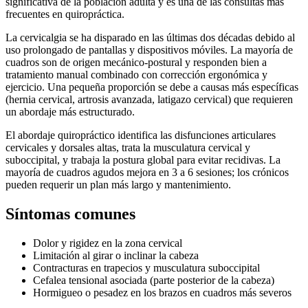
significativa de la población adulta y es una de las consultas más
frecuentes en quiropráctica.
La cervicalgia se ha disparado en las últimas dos décadas debido al
uso prolongado de pantallas y dispositivos móviles. La mayoría de
cuadros son de origen mecánico-postural y responden bien a
tratamiento manual combinado con corrección ergonómica y
ejercicio. Una pequeña proporción se debe a causas más específicas
(hernia cervical, artrosis avanzada, latigazo cervical) que requieren
un abordaje más estructurado.
El abordaje quiropráctico identifica las disfunciones articulares
cervicales y dorsales altas, trata la musculatura cervical y
suboccipital, y trabaja la postura global para evitar recidivas. La
mayoría de cuadros agudos mejora en 3 a 6 sesiones; los crónicos
pueden requerir un plan más largo y mantenimiento.
Síntomas comunes
Dolor y rigidez en la zona cervical
Limitación al girar o inclinar la cabeza
Contracturas en trapecios y musculatura suboccipital
Cefalea tensional asociada (parte posterior de la cabeza)
Hormigueo o pesadez en los brazos en cuadros más severos