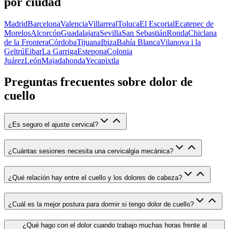
por ciudad
Madrid
Barcelona
Valencia
Villarreal
Toluca
El Escorial
Ecatepec de
Morelos
Alcorcón
Guadalajara
Sevilla
San Sebastián
Ronda
Chiclana
de la Frontera
Córdoba
Tijuana
Ibiza
Bahía Blanca
Vilanova i la
Geltrú
Eibar
La Garriga
Estepona
Colonia
Juárez
León
Majadahonda
Yecapixtla
Preguntas frecuentes sobre dolor de
cuello
¿Es seguro el ajuste cervical?
¿Cuántas sesiones necesita una cervicalgia mecánica?
¿Qué relación hay entre el cuello y los dolores de cabeza?
¿Cuál es la mejor postura para dormir si tengo dolor de cuello?
¿Qué hago con el dolor cuando trabajo muchas horas frente al