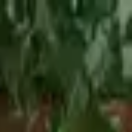
en minutos.