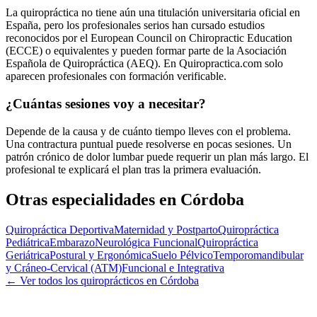
La quiropráctica no tiene aún una titulación universitaria oficial en
España, pero los profesionales serios han cursado estudios
reconocidos por el European Council on Chiropractic Education
(ECCE) o equivalentes y pueden formar parte de la Asociación
Española de Quiropráctica (AEQ). En Quiropractica.com solo
aparecen profesionales con formación verificable.
¿Cuántas sesiones voy a necesitar?
Depende de la causa y de cuánto tiempo lleves con el problema.
Una contractura puntual puede resolverse en pocas sesiones. Un
patrón crónico de dolor lumbar puede requerir un plan más largo. El
profesional te explicará el plan tras la primera evaluación.
Otras especialidades en
Córdoba
Quiropráctica Deportiva
Maternidad y Postparto
Quiropráctica
Pediátrica
Embarazo
Neurológica Funcional
Quiropráctica
Geriátrica
Postural y Ergonómica
Suelo Pélvico
Temporomandibular
y Cráneo-Cervical (ATM)
Funcional e Integrativa
← Ver todos los quiroprácticos en
Córdoba