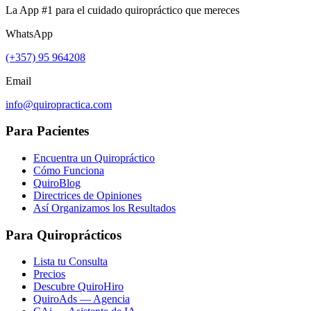
La App #1 para el cuidado quiropráctico que mereces
WhatsApp
(+357) 95 964208
Email
info@quiropractica.com
Para Pacientes
Encuentra un Quiropráctico
Cómo Funciona
QuiroBlog
Directrices de Opiniones
Así Organizamos los Resultados
Para Quiroprácticos
Lista tu Consulta
Precios
Descubre QuiroHiro
QuiroAds — Agencia