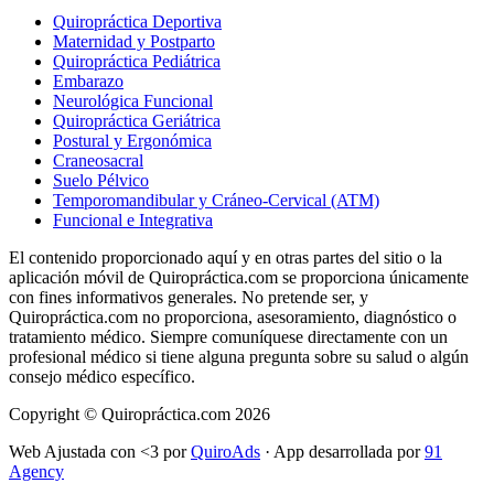
Quiropráctica Deportiva
Maternidad y Postparto
Quiropráctica Pediátrica
Embarazo
Neurológica Funcional
Quiropráctica Geriátrica
Postural y Ergonómica
Craneosacral
Suelo Pélvico
Temporomandibular y Cráneo-Cervical (ATM)
Funcional e Integrativa
El contenido proporcionado aquí y en otras partes del sitio o la
aplicación móvil de Quiropráctica.com se proporciona únicamente
con fines informativos generales. No pretende ser, y
Quiropráctica.com no proporciona, asesoramiento, diagnóstico o
tratamiento médico. Siempre comuníquese directamente con un
profesional médico si tiene alguna pregunta sobre su salud o algún
consejo médico específico.
Copyright © Quiropráctica.com
2026
Web Ajustada con <3 por
QuiroAds
·
App desarrollada por
91
Agency