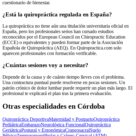
cuestionario de bienestar.
¿Está la quiropráctica regulada en España?
La quiropráctica no tiene aún una titulación universitaria oficial en
España, pero los profesionales serios han cursado estudios
reconocidos por el European Council on Chiropractic Education
(ECCE) o equivalentes y pueden formar parte de la Asociación
Española de Quiropráctica (AEQ). En Quiropractica.com solo
aparecen profesionales con formación verificable.
¿Cuántas sesiones voy a necesitar?
Depende de la causa y de cuánto tiempo lleves con el problema.
Una contractura puntual puede resolverse en pocas sesiones. Un
patrón crónico de dolor lumbar puede requerir un plan más largo. El
profesional te explicará el plan tras la primera evaluación.
Otras especialidades en
Córdoba
Quiropráctica Deportiva
Maternidad y Postparto
Quiropráctica
Pediátrica
Embarazo
Neurológica Funcional
Quiropráctica
Geriátrica
Postural y Ergonómica
Craneosacral
Suelo
Pélvico
Temporomandibular y Cráneo-Cervical (ATM)