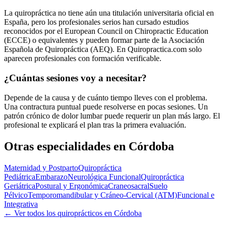
La quiropráctica no tiene aún una titulación universitaria oficial en
España, pero los profesionales serios han cursado estudios
reconocidos por el European Council on Chiropractic Education
(ECCE) o equivalentes y pueden formar parte de la Asociación
Española de Quiropráctica (AEQ). En Quiropractica.com solo
aparecen profesionales con formación verificable.
¿Cuántas sesiones voy a necesitar?
Depende de la causa y de cuánto tiempo lleves con el problema.
Una contractura puntual puede resolverse en pocas sesiones. Un
patrón crónico de dolor lumbar puede requerir un plan más largo. El
profesional te explicará el plan tras la primera evaluación.
Otras especialidades en
Córdoba
Maternidad y Postparto
Quiropráctica
Pediátrica
Embarazo
Neurológica Funcional
Quiropráctica
Geriátrica
Postural y Ergonómica
Craneosacral
Suelo
Pélvico
Temporomandibular y Cráneo-Cervical (ATM)
Funcional e
Integrativa
← Ver todos los quiroprácticos en
Córdoba