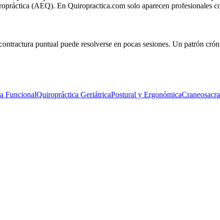
ropráctica (AEQ). En Quiropractica.com solo aparecen profesionales co
ontractura puntual puede resolverse en pocas sesiones. Un patrón cróni
a Funcional
Quiropráctica Geriátrica
Postural y Ergonómica
Craneosacra