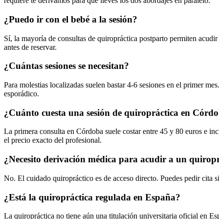
requiere te derivamos para que lleves los dos abordajes en paralelo.
¿Puedo ir con el bebé a la sesión?
Sí, la mayoría de consultas de quiropráctica postparto permiten acudir 
antes de reservar.
¿Cuántas sesiones se necesitan?
Para molestias localizadas suelen bastar 4-6 sesiones en el primer me
esporádico.
¿Cuánto cuesta una sesión de quiropráctica en Córd
La primera consulta en Córdoba suele costar entre 45 y 80 euros e incl
el precio exacto del profesional.
¿Necesito derivación médica para acudir a un quirop
No. El cuidado quiropráctico es de acceso directo. Puedes pedir cita s
¿Está la quiropráctica regulada en España?
La quiropráctica no tiene aún una titulación universitaria oficial en