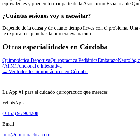
equivalentes y pueden formar parte de la Asociación Española de Qui
¿Cuántas sesiones voy a necesitar?
Depende de la causa y de cuánto tiempo lleves con el problema. Una c
te explicará el plan tras la primera evaluación.
Otras especialidades en
Córdoba
Quiropráctica Deportiva
Quiropráctica Pediátrica
Embarazo
Neurológic
(ATM)
Funcional e Integrativa
← Ver todos los quiroprácticos en
Córdoba
La App #1 para el cuidado quiropráctico que mereces
WhatsApp
(+357) 95 964208
Email
info@quiropractica.com