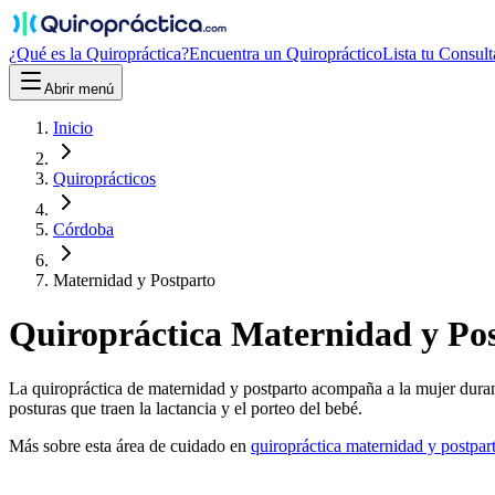
¿Qué es la Quiropráctica?
Encuentra un Quiropráctico
Lista tu Consult
Abrir menú
Inicio
Quiroprácticos
Córdoba
Maternidad y Postparto
Quiropráctica
Maternidad y Po
La quiropráctica de maternidad y postparto acompaña a la mujer durante
posturas que traen la lactancia y el porteo del bebé.
Más sobre esta área de cuidado en
quiropráctica
maternidad y postpar